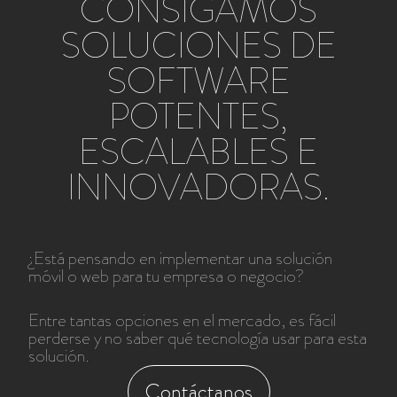
CONSIGAMOS
SOLUCIONES DE
SOFTWARE
POTENTES,
ESCALABLES E
INNOVADORAS.
¿Está pensando en implementar una solución
móvil o web para tu empresa o negocio?
Entre tantas opciones en el mercado, es fácil
perderse y no saber qué tecnología usar para esta
solución.
Contáctanos